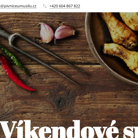
o@pivniceumusilu.cz
+420 604 867 822
Víkendové s