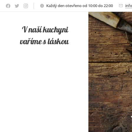
Každý den otevřeno od 10:00 do 22:00
inf
V naší kuchyni
vaříme s láskou