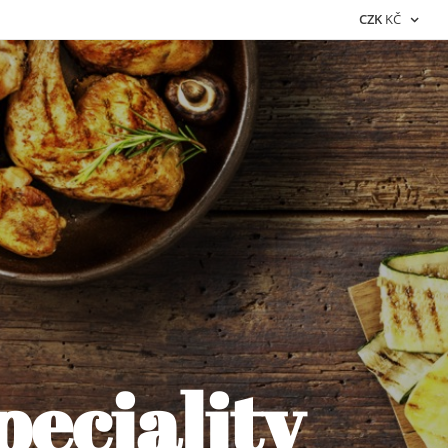
CZK
KČ
peciality